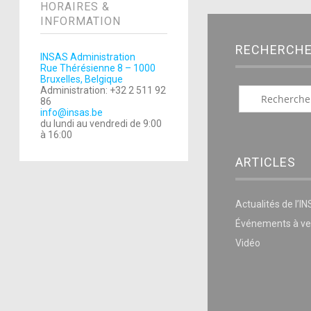
HORAIRES &
INFORMATION
RECHERCH
INSAS Administration
Rue Thérésienne 8 – 1000
Bruxelles, Belgique
Administration: +32 2 511 92
86
info@insas.be
du lundi au vendredi de 9:00
à 16:00
ARTICLES
Actualités de l’I
Événements à ve
Vidéo