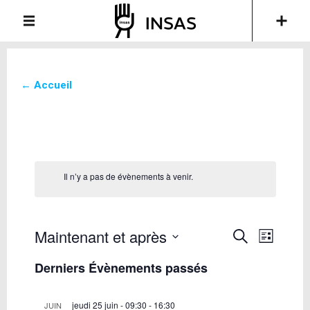
← Accueil
Il n’y a pas de évènements à venir.
Maintenant et après
Recherche
Navigati
Recherche
List
de
et
Sélectionnez
vues
Derniers Évènements passés
une
navigation
Évèneme
date.
de
vues
jeudi 25 juin - 09:30
-
16:30
JUIN